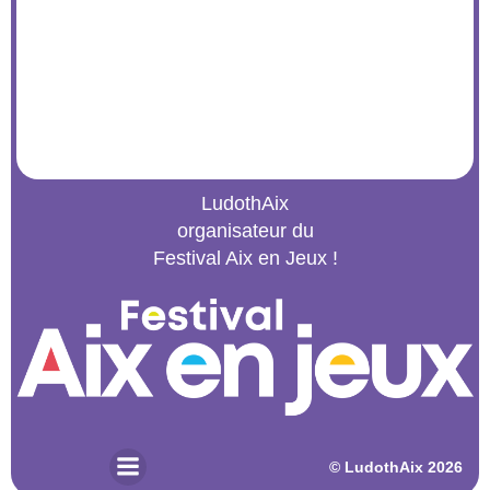
LudothAix
organisateur du
Festival Aix en Jeux !
© 2026 LudothAix. Created for free using WordPress and
Kubio
© LudothAix 2026