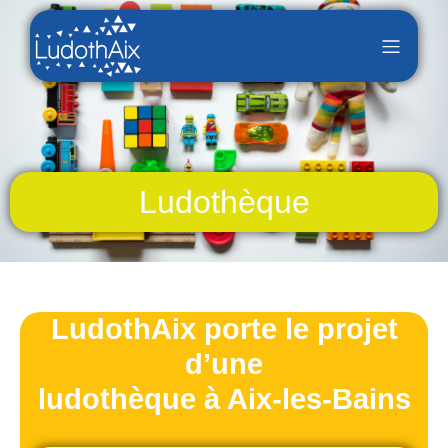
Ludothèque
LudothAix porte le projet
d’une
ludothèque à Aix-les-Bains