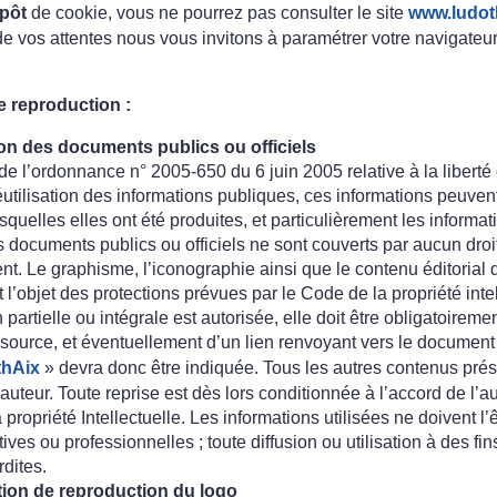
pôt
de cookie, vous ne pourrez pas consulter le site
www.ludot
de vos attentes nous vous invitons à paramétrer votre navigateu
de reproduction :
on des documents publics ou officiels
 de l’ordonnance n° 2005-650 du 6 juin 2005 relative à la liber
réutilisation des informations publiques, ces informations peuvent
squelles elles ont été produites, et particulièrement les informat
s documents publics ou officiels ne sont couverts par aucun droi
ent. Le graphisme, l’iconographie ainsi que le contenu éditorial
font l’objet des protections prévues par le Code de la propriété inte
partielle ou intégrale est autorisée, elle doit être obligatoireme
 source, et éventuellement d’un lien renvoyant vers le document or
thAix
» devra donc être indiquée. Tous les autres contenus prése
’auteur. Toute reprise est dès lors conditionnée à l’accord de l’au
ropriété Intellectuelle. Les informations utilisées ne doivent l’ê
ives ou professionnelles ; toute diffusion ou utilisation à des f
rdites.
ion de reproduction du logo