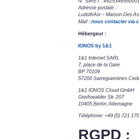
N° SIRET : 8425346950001
Adresse postale :
LudothAix – Maison Des Ass
Mail :
nous contacter via c
Hébergeur :
IONOS by 1&1
1&1 Internet SARL
7, place de la Gare
BP 70109
57200 Sarreguemines Ced
1&1 IONOS Cloud GmbH
Greifswalder Str. 207
10405 Berlin, Allemagne
Téléphone: +49 (0) 721 17
RGPD :