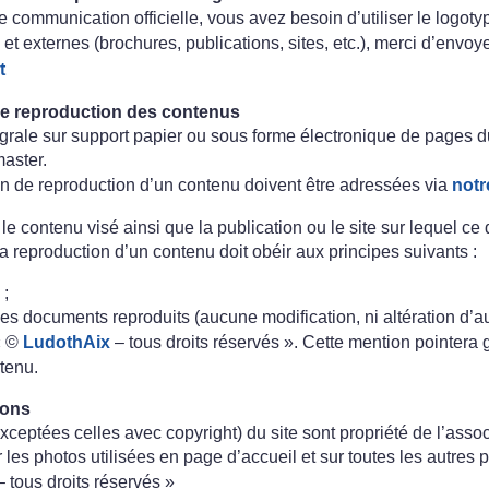
e communication officielle, vous avez besoin d’utiliser le logoty
 et externes (brochures, publications, sites, etc.), merci d’env
t
e reproduction des contenus
égrale sur support papier ou sous forme électronique de pages du 
aster.
n de reproduction d’un contenu doivent être adressées via
notr
 contenu visé ainsi que la publication ou le site sur lequel ce d
la reproduction d’un contenu doit obéir aux principes suivants :
 ;
 des documents reproduits (aucune modification, ni altération d’a
« ©
LudothAix
– tous droits réservés ». Cette mention pointera 
tenu.
ions
xceptées celles avec copyright) du site sont propriété de l’asso
r les photos utilisées en page d’accueil et sur toutes les autres 
 tous droits réservés »