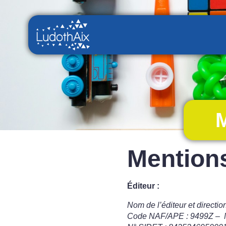
M
Mentions
Éditeur :
Nom de l’éditeur et directio
Code NAF/APE : 9499Z – 