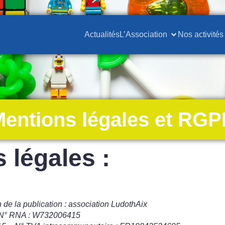
Actualités
L’Association
Nos activités
entions légales et RG
 légales :
n de la publication : association LudothAix
N° RNA : W732006415