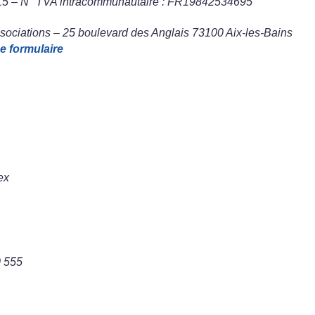
5 – N° TVA intracommunautaire : FR19842534695
ociations – 25 boulevard des Anglais 73100 Aix-les-Bains
e formulaire
ex
0 555