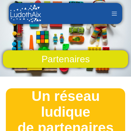
Partenaires
Un réseau
ludique
d
e partenaires