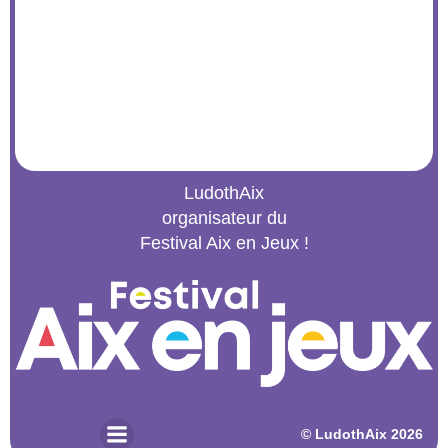
LudothAix
organisateur du
Festival Aix en Jeux !
© 2026 LudothAix. Created for free using WordPress and
Kubio
© LudothAix 2026