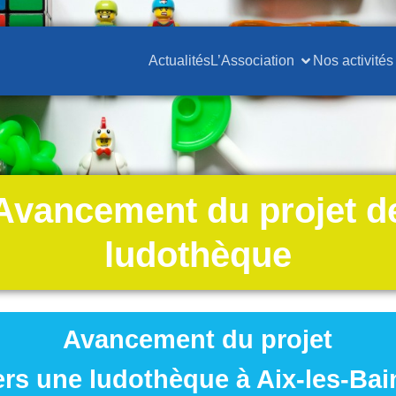
Actualités
L’Association
Nos activités
Avancement du projet d
ludothèque
Avancement du projet
ers une ludothèque à Aix-les-Bai