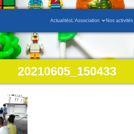
Actualités
L’Association
Nos activités
20210605_150433