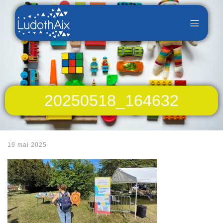
20250518_164632
19 mai 2025