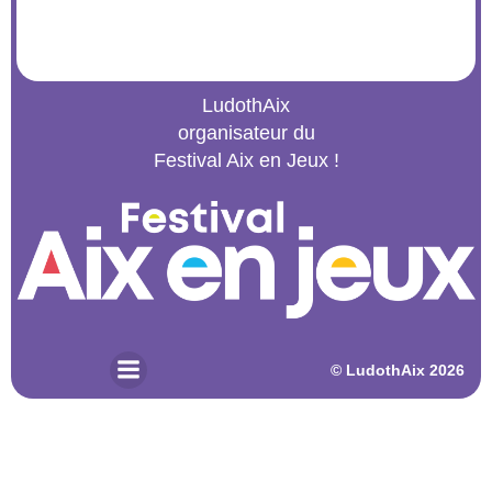
LudothAix
organisateur du
Festival Aix en Jeux !
© 2026 LudothAix. Created for free using WordPress and
Kubio
© LudothAix 2026