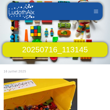
20250716_113145
16 juillet 2025