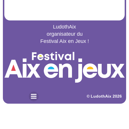
LudothAix
organisateur du
Festival Aix en Jeux !
© 2026 LudothAix. Created for free using WordPress and
Kubio
© LudothAix 2026