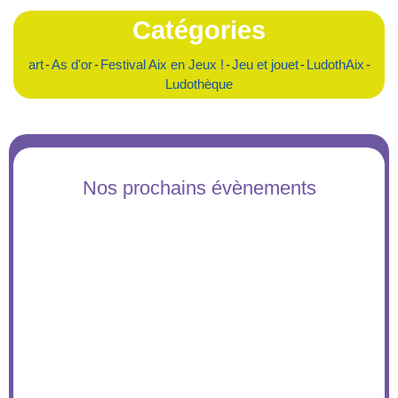
Catégories
art
-
As d'or
-
Festival Aix en Jeux !
-
Jeu et jouet
-
LudothAix
-
Ludothèque
Nos prochains évènements