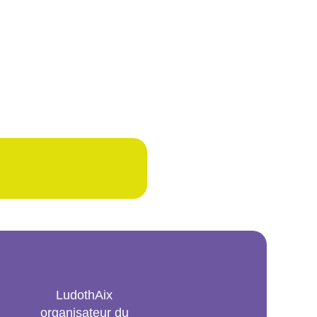
LudothAix
organisateur du