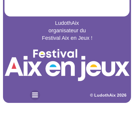
LudothAix
organisateur du
Festival Aix en Jeux !
© 2026 LudothAix. Created for free using WordPress and
Kubio
© LudothAix 2026