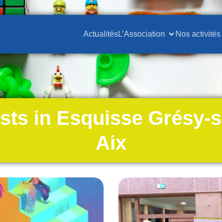
Actualités
L’Association
Nos activités
sts in Esquisse Grésy-s
Aix