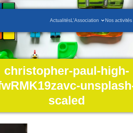
Actualités
L’Association
Nos activités
christopher-paul-high-
fwRMK19zavc-unsplash
scaled