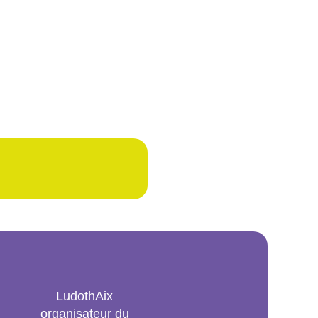
LudothAix
organisateur du