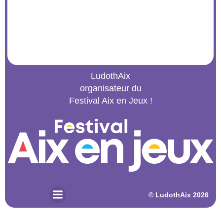
LudothAix
organisateur du
Festival Aix en Jeux !
© 2026 LudothAix. Created for free using WordPress and
Kubio
© LudothAix 2026