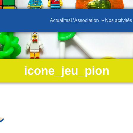
Actualités
L’Association
Nos activités
icone_jeu_pion