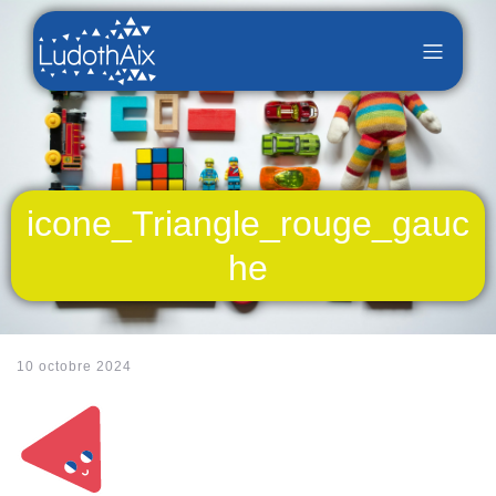
icone_Triangle_rouge_gauc
he
10 octobre 2024