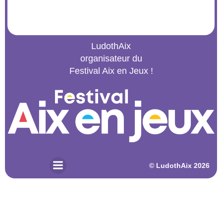
LudothAix
organisateur du
Festival Aix en Jeux !
© 2026 LudothAix. Created for free using WordPress and
Kubio
© LudothAix 2026