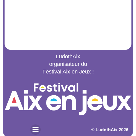
LudothAix
organisateur du
Festival Aix en Jeux !
© 2026 LudothAix. Created for free using WordPress and
Kubio
© LudothAix 2026