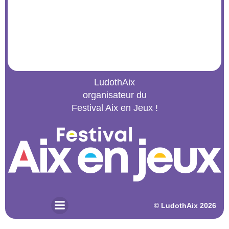
LudothAix
organisateur du
Festival Aix en Jeux !
© 2026 LudothAix. Created for free using WordPress and
Kubio
© LudothAix 2026