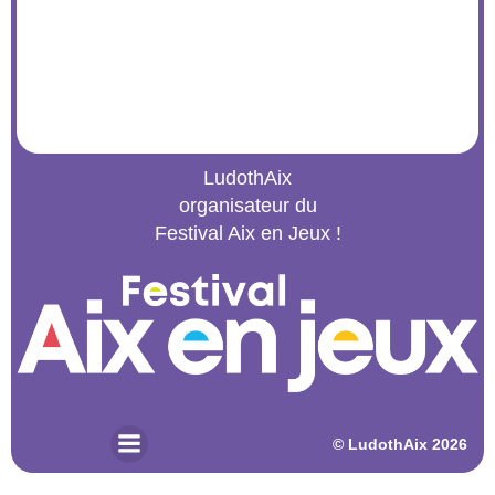
LudothAix
organisateur du
Festival Aix en Jeux !
© 2026 LudothAix. Created for free using WordPress and
Kubio
© LudothAix 2026