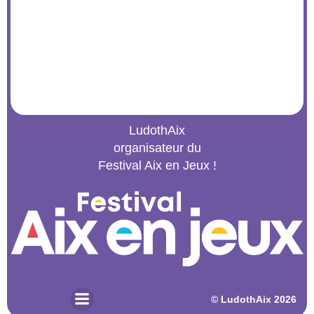
LudothAix
organisateur du
Festival Aix en Jeux !
© 2026 LudothAix. Created for free using WordPress and
Kubio
© LudothAix 2026