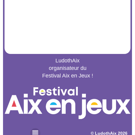
LudothAix
organisateur du
Festival Aix en Jeux !
© 2026 LudothAix. Created for free using WordPress and
Kubio
© LudothAix 2026