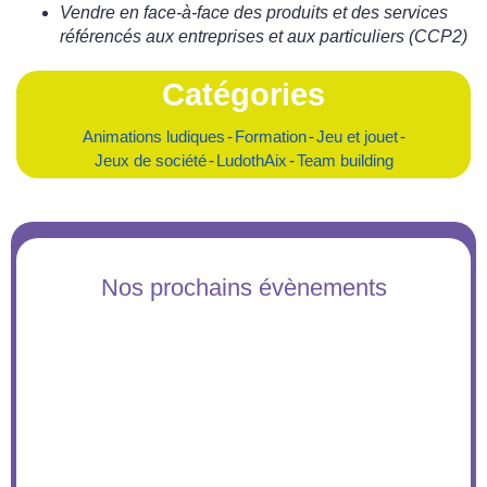
Vendre en face-à-face des produits et des services
référencés aux entreprises et aux particuliers (CCP2)
Catégories
Animations ludiques
-
Formation
-
Jeu et jouet
-
Jeux de société
-
LudothAix
-
Team building
Nos prochains évènements