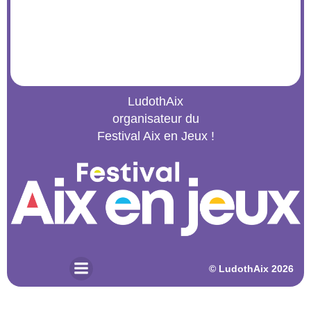
LudothAix
organisateur du
Festival Aix en Jeux !
© 2026 LudothAix. Created for free using WordPress and
Kubio
© LudothAix 2026