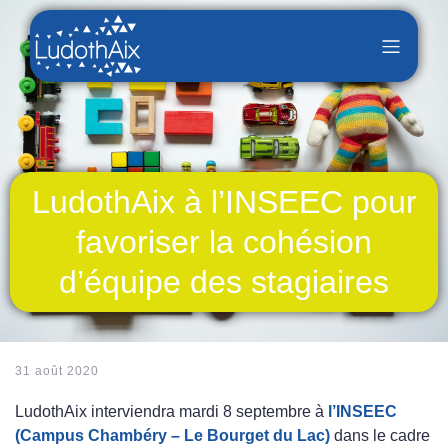
LudothAix à l’INSEEC pour
favoriser la cohésion
d’équipe des stagiaires
31 août 2020
LudothAix interviendra mardi 8 septembre à
l’INSEEC
(Campus Chambéry – Le Bourget du Lac)
dans le cadre