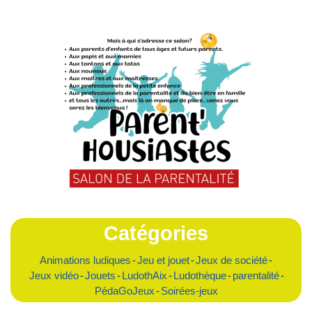
Catégories
Animations ludiques
-
Jeu et jouet
-
Jeux de société
-
Jeux vidéo
-
Jouets
-
LudothAix
-
Ludothèque
-
parentalité
-
PédaGoJeux
-
Soirées-jeux