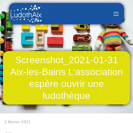
Screenshot_2021-01-31
Aix-les-Bains L’association
espère ouvrir une
ludothèque
2 février 2021