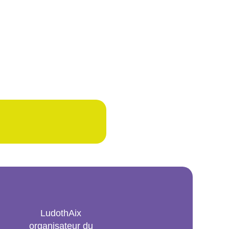
LudothAix
organisateur du