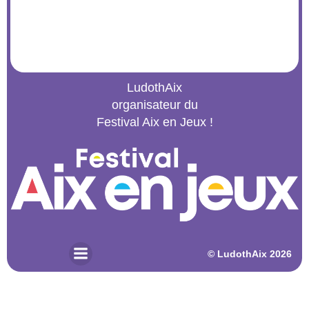
LudothAix
organisateur du
Festival Aix en Jeux !
© 2026 LudothAix. Created for free using WordPress and
Kubio
© LudothAix 2026