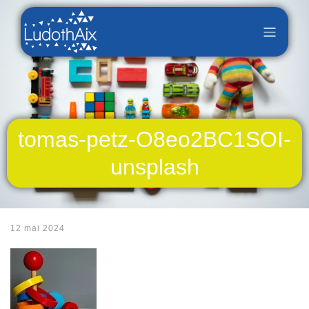
tomas-petz-O8eo2BC1SOI-
unsplash
12 mai 2024