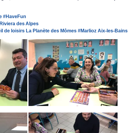
e
#
HaveFun
 Riviera des Alpes
eil de loisirs La Planète des Mômes
#
Marlioz
Aix-les-Bains