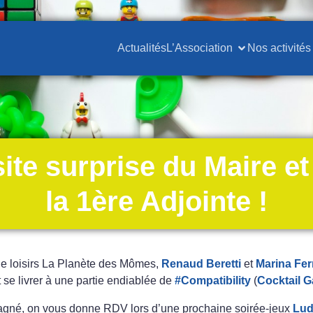
Actualités
L’Association
Nos activités
site surprise du Maire et
la 1ère Adjointe !
 de loisirs La Planète des Mômes,
Renaud Beretti
et
Marina Fer
 se livrer à une partie endiablée de
#
Compatibility
(
Cocktail 
gagné, on vous donne RDV lors d’une prochaine soirée-jeux
Lud