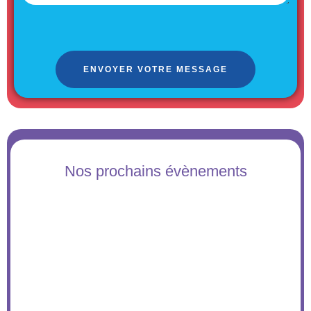
e
l
s
*
s
a
g
ENVOYER VOTRE MESSAGE
e
*
Nos prochains évènements