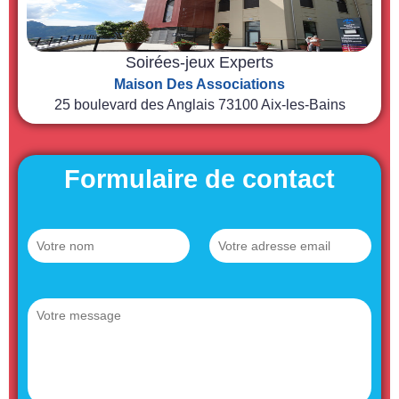
Soirées-jeux Experts
Maison Des Associations
25 boulevard des Anglais 73100 Aix-les-Bains
Formulaire de contact
V
V
o
o
t
t
r
r
V
e
e
o
n
e
t
o
-
r
m
m
e
*
a
m
i