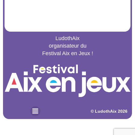
LudothAix
organisateur du
Festival Aix en Jeux !
© 2026 LudothAix. Created for free using WordPress and
Kubio
© LudothAix 2026