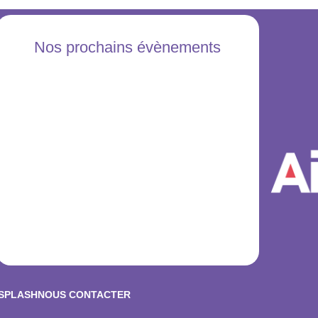
Nos prochains évènements
NSPLASH
NOUS CONTACTER
© 2026 LudothAix. Created for free using WordPress and
Kubi