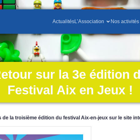
Actualités
L’Association
Nos activités
etour sur la 3e édition 
Festival Aix en Jeux !
de la troisième édition du festival Aix-en-jeux sur le site int