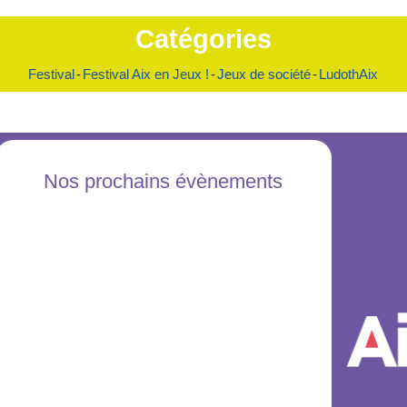
Catégories
Festival
-
Festival Aix en Jeux !
-
Jeux de société
-
LudothAix
Nos prochains évènements