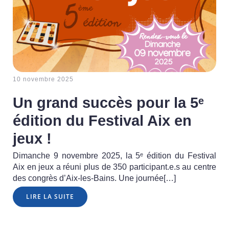
10 novembre 2025
Un grand succès pour la 5ᵉ
édition du Festival Aix en
jeux !
Dimanche 9 novembre 2025, la 5ᵉ édition du Festival
Aix en jeux a réuni plus de 350 participant.e.s au centre
des congrès d’Aix-les-Bains. Une journée[…]
LIRE LA SUITE