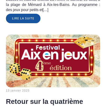
la plage de Mémard à Aix-les-Bains. Au programme :
des jeux pour petits et[…]
LIRE LA SUITE
13 janvier 2025
Retour sur la quatrième