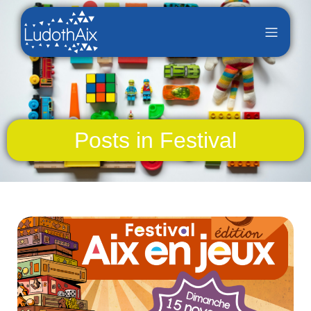
Posts in Festival