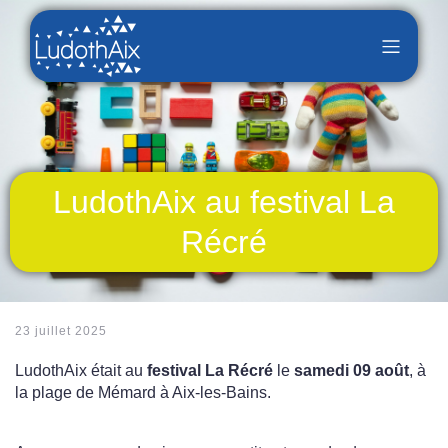
LudothAix au festival La
Récré
23 juillet 2025
LudothAix était au
festival La Récré
le
samedi 09 août
, à
la plage de Mémard à Aix-les-Bains.