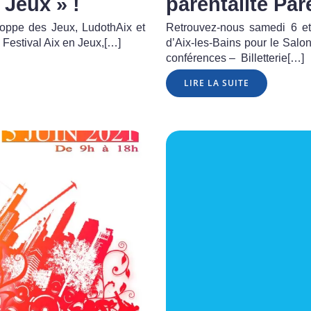
 Jeux » !
parentalité Par
hoppe des Jeux, LudothAix et
Retrouvez-nous samedi 6 e
 Festival Aix en Jeux,[…]
d’Aix-les-Bains pour le Salon
conférences – Billetterie[…]
LIRE LA SUITE