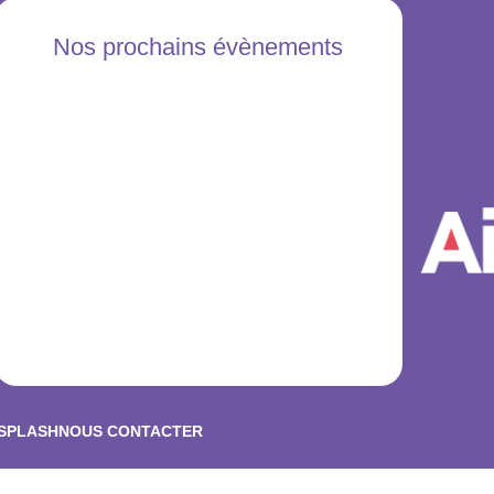
Nos prochains évènements
NSPLASH
NOUS CONTACTER
© 2026 LudothAix. Created for free using WordPress and
Kubi