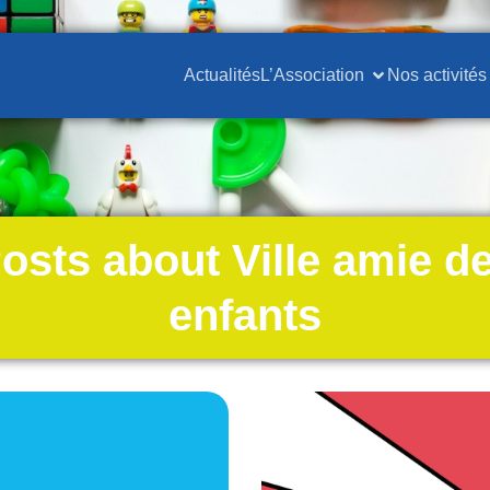
Actualités
L’Association
Nos activités
osts about Ville amie d
enfants